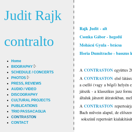
Judit Rajk
Rajk Judit - alt
contralto
Csonka Gábor - hegedű
Mohácsi Gyula - brácsa
Horia Dumitrache - basszus k
Home
BIOGRAPHY
CONTRASTON
A
együttes 2
SCHEDULE / CONCERTS
CONTRASTON
A
első látás
PHOTOS
PRESS, REVIEWS
a cselló (vagy a bőgő) helyén 
AUDIO / VIDEO
játszik - a klasszikus jazz fo
DISCOGRAPHY
általuk játszott átiratokban, m
CULTURAL PROJECTS
CONTRASTON
A
repertoárja
PUBLICATIONS
TRIO PASSACAGLIA
Bach művein alapul, de előszeret
CONTRASTON
sokszínű repertoárt kialakítás
CONTACT