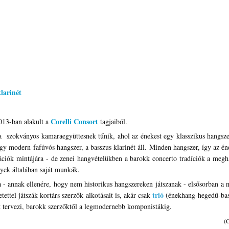
larinét
Corelli Consort
013-ban alakult a
tagjaiból.
ra szokványos kamaraegyüttesnek tűnik, ahol az énekest egy klasszikus hangsze
egy modern fafúvós hangszer, a basszus klarinét áll. Minden hangszer, így az é
rmációk mintájára - de zenei hangvételükben a barokk concerto tradíciók a megh
elyek általában saját munkák.
 - annak ellenére, hogy nem historikus hangszereken játszanak - elsősorban a
trió
ettel játszák kortárs szerzők alkotásait is, akár csak
(énekhang-hegedű-bas
át tervezi, barokk szerzőktől a legmodernebb komponistákig.
(