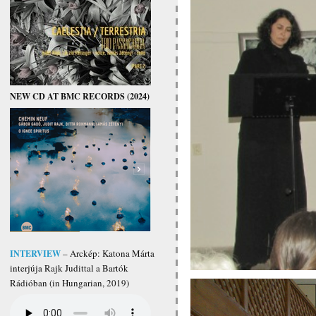
NEW CD AT BMC RECORDS (2024)
INTERVIEW
– Arckép: Katona Márta
interjúja Rajk Judittal a Bartók
Rádióban (in Hungarian, 2019)