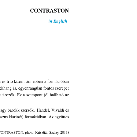
CONTRASTON
in English
res trió kíséri, ám ebben a formációban
nekhang is, egyenrangúan fontos szerepet
atározók. Ez a szempont jól hallható az
 nagy barokk szerzők,
Handel, Vivaldi és
szus klarinét) formációban. Az együttes
)
CONTRASTON, photo: Krisztián Szalay, 2013